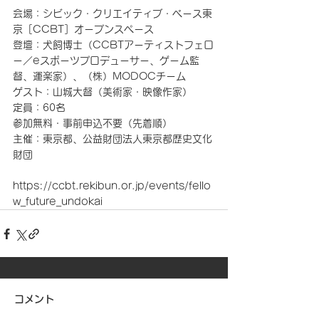
会場：シビック・クリエイティブ・ベース東
京［CCBT］オープンスペース
登壇：犬飼博士（CCBTアーティストフェロ
ー／eスポーツプロデューサー、ゲーム監
督、運楽家）、（株）MODOCチーム
ゲスト：山城大督（美術家・映像作家）
定員：60名
参加無料・事前申込不要（先着順）
主催：東京都、公益財団法人東京都歴史文化
財団
https://ccbt.rekibun.or.jp/events/fello
w_future_undokai
コメント