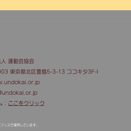
人 運動会協会
003 東京都北区豊島5-3-13 ココキタ3F-I
w.undokai.or.jp
undokai.or.jp
ム：
ここをクリック
オフィスで運用しています。