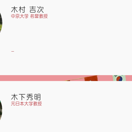
木村 吉次
中京大学 名誉教授
​ー
木下秀明
元日本大学教授