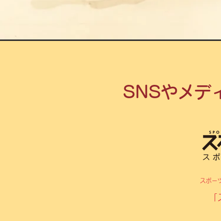
SNSやメデ
スポー
「