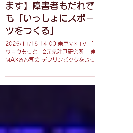
2025年11月12日
【運動会協会がTVに出
ます】障害者もだれで
も「いっしょにスポー
ツをつくる」
2025/11/15 14:00 東京MX TV 「ト
ウョウもっと！2元気計画研究所」 東
MAXさん司会 デフリンピックをきっか
けに 障害者もだれでもみんなでスポー
ツを「つくる」ことを実際にやって提
案しています。 東京都議と一緒にどう
したらもっとスポーツで交流ができる
かを考えます。 北区のココキタで取材