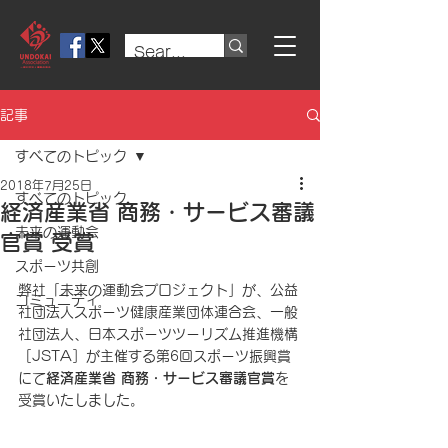
記事
すべてのトピック
2018年7月25日
すべてのトピック
経済産業省 商務・サービス審議
未来の運動会
官賞 受賞
スポーツ共創
弊社「未来の運動会プロジェクト」が、公益
コミュニティ
社団法人スポーツ健康産業団体連合会、一般
社団法人、日本スポーツツーリズム推進機構
［JSTA］が主催する第6回スポーツ振興賞
にて
経済産業省 商務・サービス審議官賞
を
受賞いたしました。